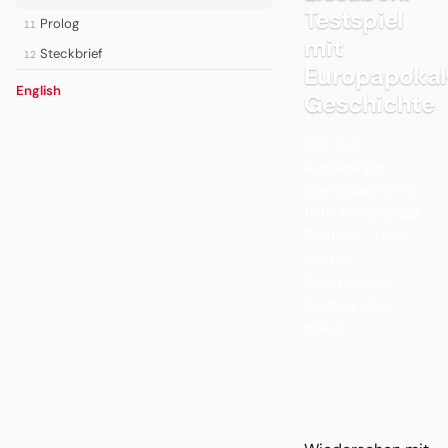
Testspiel
Prolog
11
mit
Steckbrief
12
Europapokal
English
Geschichte
Vor dem
Bundesliga-
Comeback 2012
trifft Fortuna auf
Benfica – den
letzten
Europapokal-
Gegner des
Klubs.