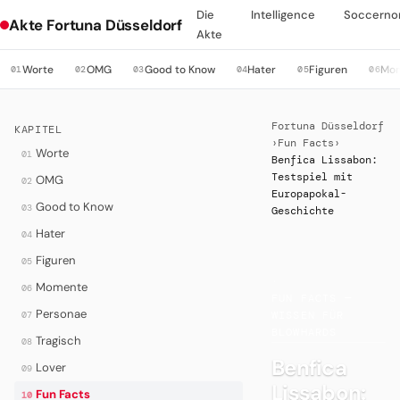
Die
Intelligence
Soccerno
Akte Fortuna Düsseldorf
Akte
Worte
OMG
Good to Know
Hater
Figuren
Mo
01
02
03
04
05
06
Fortuna Düsseldorf
KAPITEL
›
Fun Facts
›
Worte
01
Benfica Lissabon:
Testspiel mit
OMG
02
Europapokal-
Good to Know
03
Geschichte
Hater
04
Figuren
05
·
Momente
06
FUN FACTS —
Personae
07
WISSEN FÜR
BLOWHARDS
Tragisch
08
Benfica
Lover
09
Lissabon:
Fun Facts
10