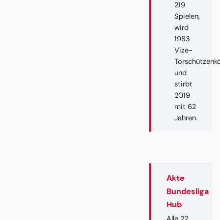
219
Spielen,
wird
1983
Vize-
Torschützenk
und
stirbt
2019
mit 62
Jahren.
Akte
Bundesliga
Hub
Alle 22