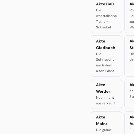
Akte BVB
Ak
Die
Vo
westfälische
Lo
Trainer-
zu
Schaukel
We
Akte
A
Gladbach
St
Die
Di
Sehnsucht
si
nach dem
alten Glanz
Akte
Ak
Werder
Ke
St
Noch nicht
ausverkauft
Akte
A
Mainz
A
Die graue
Ru