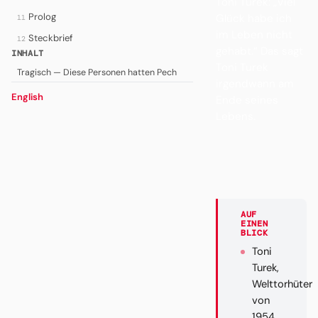
Toni Turek: „Viel
Prolog
Glück habe ich
11
im Leben nicht
Steckbrief
12
gehabt.“ Das sagt
INHALT
Toni Turek
Tragisch — Diese Personen hatten Pech
irgendwann am
English
Ende seines
Lebens.
AUF
EINEN
BLICK
Toni
Turek,
Welttorhüter
von
1954,