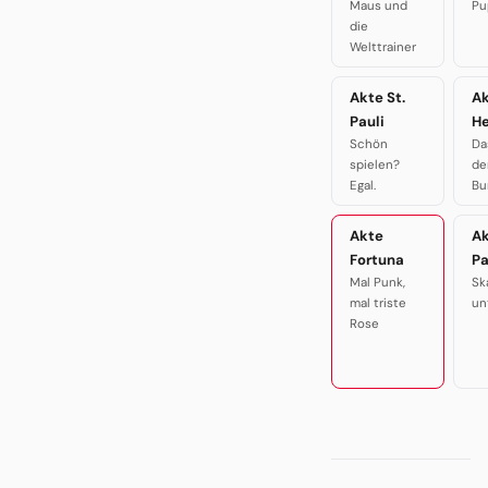
Maus und
Pu
die
Welttrainer
Akte St.
A
Pauli
H
Schön
Da
spielen?
de
Egal.
Bu
Akte
A
Fortuna
P
Mal Punk,
Sk
mal triste
un
Rose