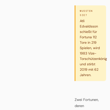
WUSSTEN
SIE?
Atli
Edvaldsson
schießt für
Fortuna 112
Tore in 219
Spielen, wird
1983 Vize-
Torschützenkönig
und stirbt
2019 mit 62
Jahren.
Zwei Fortunen,
deren