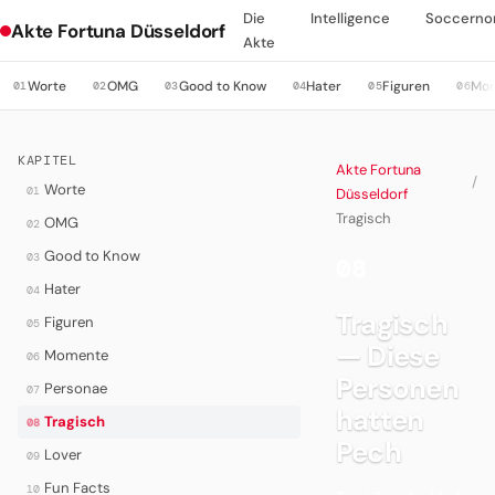
Die
Intelligence
Soccerno
Akte Fortuna Düsseldorf
Akte
Worte
OMG
Good to Know
Hater
Figuren
Mo
01
02
03
04
05
06
KAPITEL
Akte Fortuna
/
Worte
01
Düsseldorf
Tragisch
OMG
02
Good to Know
03
08
·
Hater
04
Tragisch
Figuren
05
— Diese
Momente
06
Personen
Personae
07
hatten
Tragisch
08
Pech
Lover
09
Fun Facts
10