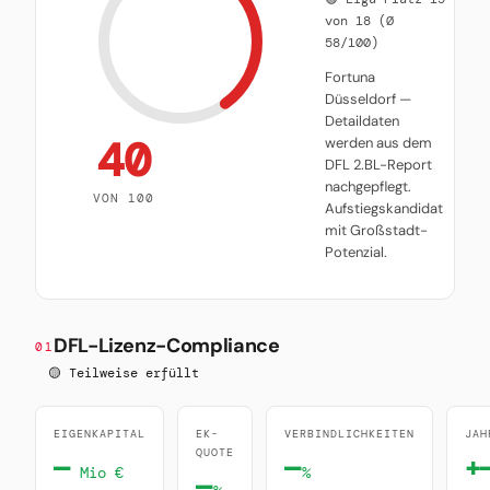
von 18 (Ø
58/100)
Fortuna
Düsseldorf —
Detaildaten
40
werden aus dem
DFL 2.BL-Report
nachgepflegt.
VON 100
Aufstiegskandidat
mit Großstadt-
Potenzial.
DFL-Lizenz-Compliance
01
🟡 Teilweise erfüllt
EIGENKAPITAL
EK-
VERBINDLICHKEITEN
JAH
QUOTE
—
—
+
Mio €
%
—