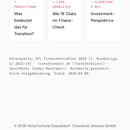
→
→ LIGA-
→ CLOSELOOK
PREDICTIONS
VERGLEICH
X-RAY
Was
Alle 18 Clubs
Investment-
bedeutet
im Finanz-
Perspektive
das für
Check
Transfers?
Datenquelle: DFL Finanzkennzahlen 2025 (2. Bundesliga,
GJ 2023-24) · transfermarkt.de (Transferbilanz) ·
SportMonks (Kader-Marktwert). Buchwerte geschätzt.
Keine Anlageberatung. Stand: 2026-04-08.
© 2026 Akte Fortuna Düsseldorf
·
Closelook Venture GmbH