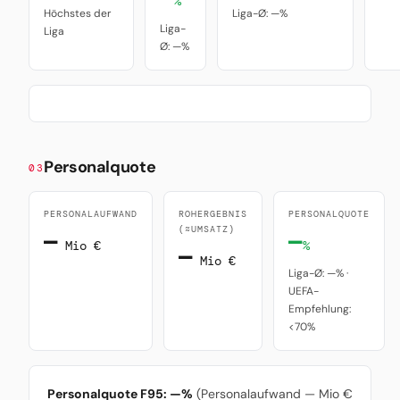
%
Höchstes der
Liga-Ø: —%
Liga-
Liga
Ø: —%
Personalquote
03
PERSONALAUFWAND
ROHERGEBNIS
PERSONALQUOTE
(≈UMSATZ)
—
—
Mio €
%
—
Mio €
Liga-Ø: —% ·
UEFA-
Empfehlung:
<70%
Personalquote F95: —%
(Personalaufwand — Mio €