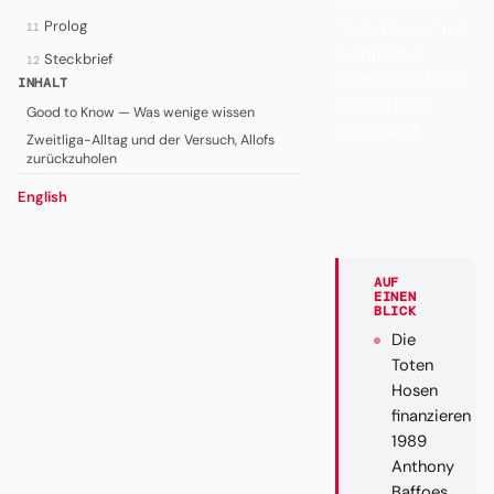
Die Punk-Band
Prolog
“Tote Hosen“ mit
11
Frontmann
Steckbrief
12
Campino ist Fan
INHALT
von Fortuna
Good to Know — Was wenige wissen
Düsseldorf.
Zweitliga-Alltag und der Versuch, Allofs
zurückzuholen
English
AUF
EINEN
BLICK
Die
Toten
Hosen
finanzieren
1989
Anthony
Baffoes