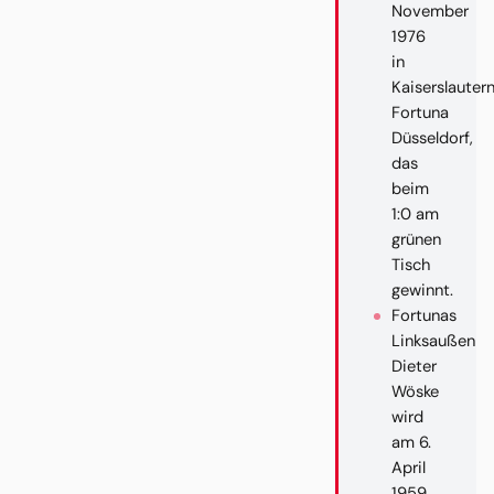
November
1976
in
Kaiserslauter
Fortuna
Düsseldorf,
das
beim
1:0 am
grünen
Tisch
gewinnt.
Fortunas
Linksaußen
Dieter
Wöske
wird
am 6.
April
1959