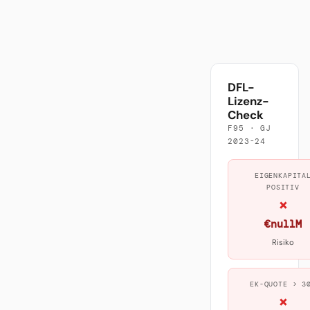
DFL-
Lizenz-
Check
F95 · GJ
2023-24
EIGENKAPITA
POSITIV
×
€nullM
Risiko
EK-QUOTE > 3
×