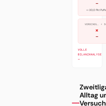
—
+-30,0 Pkt Puff
VERBINDL. < 5
×
—
VOLLE
BILANZANALYSE
→
Zweitlig
Alltag u
Versuch