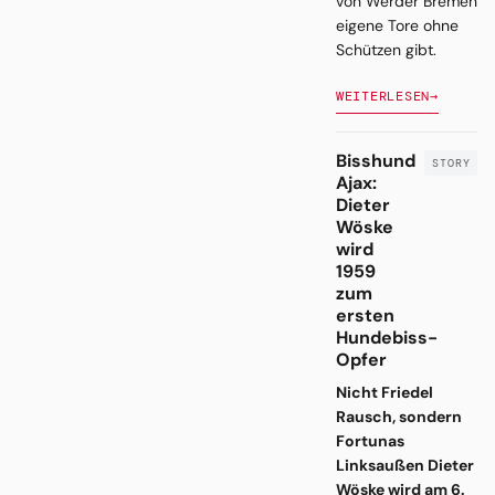
von Werder Bremen
eigene Tore ohne
Schützen gibt.
WEITERLESEN
→
Bisshund
Ajax:
Dieter
Wöske
wird
1959
zum
ersten
Hundebiss-
Opfer
Nicht Friedel
Rausch, sondern
Fortunas
Linksaußen Dieter
Wöske wird am 6.