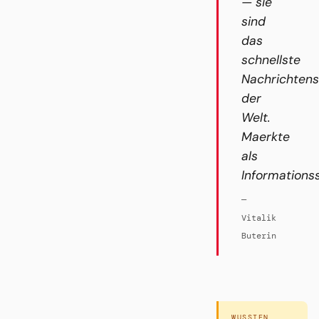
— sie
sind
das
schnellste
Nachrichten
der
Welt.
Maerkte
als
Informations
—
Vitalik
Buterin
WUSSTEN