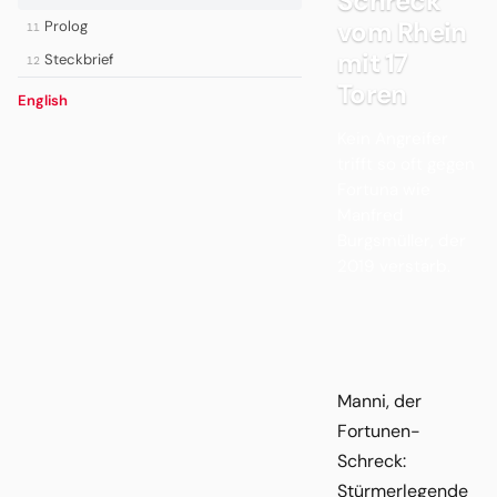
Schreck
vom Rhein
Prolog
11
mit 17
Steckbrief
12
Toren
English
Kein Angreifer
trifft so oft gegen
Fortuna wie
Manfred
Burgsmüller, der
2019 verstarb.
Manni, der
Fortunen-
Schreck:
Stürmerlegende