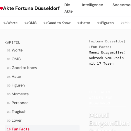
Die
Intelligence
Soccerno
Akte Fortuna Düsseldorf
Akte
Worte
OMG
Good to Know
Hater
Figuren
Mo
01
02
03
04
05
06
Fortuna Düsseldorf
KAPITEL
›
Fun Facts
›
Worte
01
Manni Burgsmüller:
Schreck vom Rhein
OMG
02
mit 17 Toren
Good to Know
03
Hater
04
Figuren
05
·
FUN FACTS —
Momente
06
WISSEN FÜR
Personae
07
BLOWHARDS
Tragisch
08
Manni
Lover
Burgsmüller:
09
Fun Facts
10