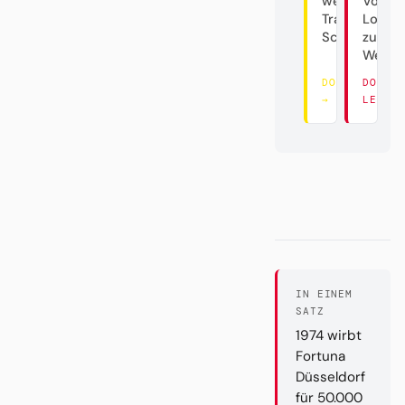
westfälische
Von d
Trainer-
Lokalg
Schaukel
zum
Weltve
DORT LESEN
DORT
→
LESEN
IN EINEM
SATZ
1974 wirbt
Fortuna
Düsseldorf
für 50.000