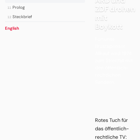
ARD und
ZDF drohen
Prolog
11
mit
Steckbrief
12
Boykott
English
Fortunas
Brustsponsor
Allkauf wird 1974
zum Streitfall mit
den öffentlich-
rechtlichen
Sendern.
Rotes Tuch für
das öffentlich-
rechtliche TV: