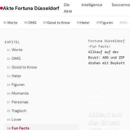
Die
Intelligence
Soccerno
Akte Fortuna Düsseldorf
Akte
Worte
OMG
Good to Know
Hater
Figuren
Mo
01
02
03
04
05
06
Fortuna Düsseldorf
KAPITEL
›
Fun Facts
›
Worte
01
Allkauf auf der
Brust: ARD und ZDF
OMG
02
drohen mit Boykott
Good to Know
03
Hater
04
Figuren
05
·
FUN FACTS —
Momente
06
WISSEN FÜR
Personae
07
BLOWHARDS
Tragisch
08
Allkauf auf
Lover
der Brust:
09
Fun Facts
10