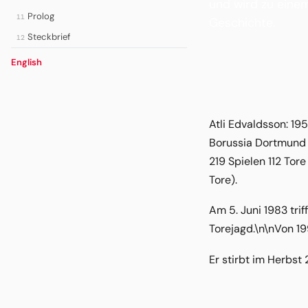
und wird zu eine
Prolog
11
Geschichte.
Steckbrief
12
English
Atli Edvaldsson: 1
Borussia Dortmund To
219 Spielen 112 Tore
Tore).
Am 5. Juni 1983 tri
Torejagd.\n\nVon 19
Er stirbt im Herbst