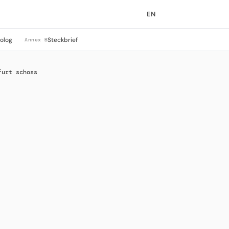
EN
rolog
Steckbrief
Annex B
furt schoss