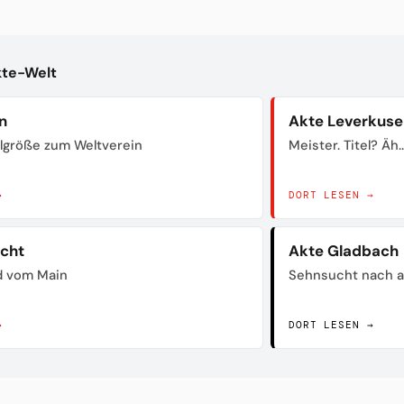
kte-Welt
n
Akte Leverkuse
lgröße zum Weltverein
Meister. Titel? Äh..
→
DORT LESEN →
acht
Akte Gladbach
d vom Main
Sehnsucht nach a
→
DORT LESEN →