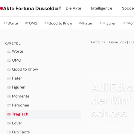
Akte Fortuna Düsseldorf
Die Akte
Intelligence
Socce
Worte
OMG
Good to Know
Hater
Figuren
Mo
01
02
03
04
05
06
Fortuna Düsseldorf
›
T
KAPITEL
Worte
01
OMG
02
Good to Know
03
·
TRAGISCH — DIESE
Hater
04
Atli Edv
Figuren
05
der fünf
Momente
06
Personae
07
schoss
Tragisch
08
Lover
09
Der 1,95-Meter-I
Fun Facts
10