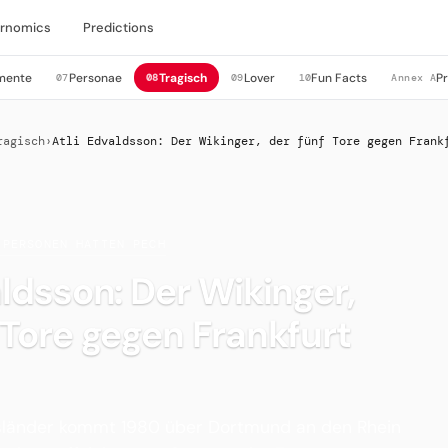
rnomics
Predictions
mente
Personae
Tragisch
Lover
Fun Facts
P
07
08
09
10
Annex A
ragisch
›
Atli Edvaldsson: Der Wikinger, der fünf Tore gegen Frank
 PERSONEN HATTEN PECH
aldsson: Der Wikinger,
 Tore gegen Frankfurt
sländer kommt 1980 über Dortmund an den Rhein