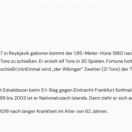
m der treffsichersten Stürmer der Fortuna-
957 in Reykjavik geboren kommt der 1,95-Meter-Hüne 1980 na
re zu schießen. Er erzielt elf Tore in 30 Spielen. Fortuna hol
 schießt.\n\nEinmal wird „der Wikinger“ Zweiter (21 Tore) der T
fft Edvaldsson beim 5:1-Sieg gegen Eintracht Frankfurt fünfma
99 bis 2003 ist er Nationalcoach Islands. Dann zieht er sich 
 2019 nach langer Krankheit im Alter von 62 Jahren.