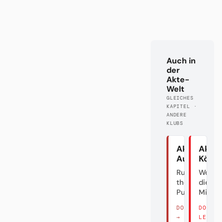
Auch in
der
Akte-
Welt
GLEICHES
KAPITEL ·
ANDERE
KLUBS
Akte
Akte
Augsburg
Köln
Rumble in
Wo si
the
die Häl
Puppenkiste
Millio
DORT LESEN
DORT
→
LESEN