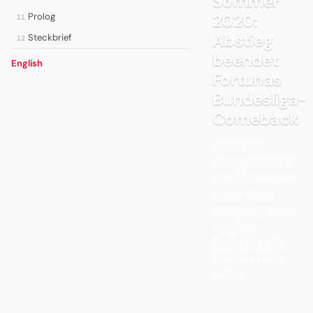
Sommer
2020:
Prolog
11
Abstieg
Steckbrief
12
beendet
English
Fortunas
Bundesliga-
Comeback
Nach zwei
Erstliga-Saisons
unter Funkel und
Rösler steigt
Fortuna 2020 ab
– seither
Zweitligist mit
Tendenz nach
unten.