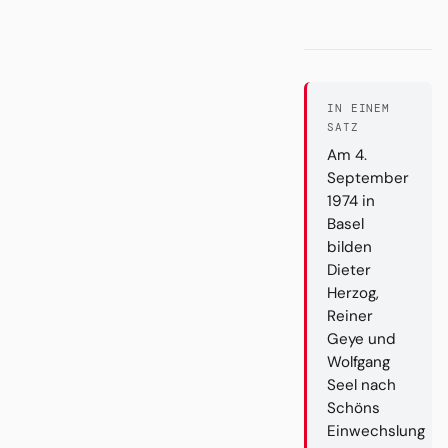
IN EINEM
SATZ
Am 4.
September
1974 in
Basel
bilden
Dieter
Herzog,
Reiner
Geye und
Wolfgang
Seel nach
Schöns
Einwechslung