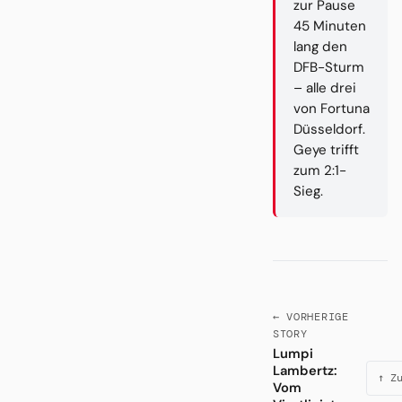
zur Pause
45 Minuten
lang den
DFB-Sturm
– alle drei
von Fortuna
Düsseldorf.
Geye trifft
zum 2:1-
Sieg.
← VORHERIGE
STORY
Lumpi
Lambertz:
↑ Z
Vom