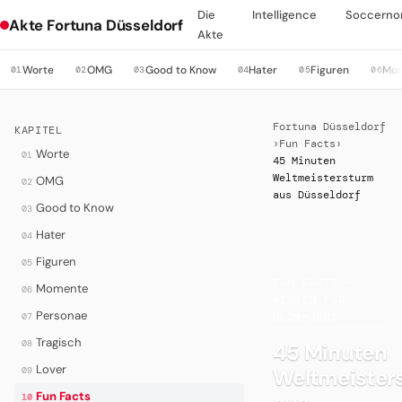
Die
Intelligence
Soccerno
Akte Fortuna Düsseldorf
Akte
Worte
OMG
Good to Know
Hater
Figuren
Mo
01
02
03
04
05
06
Fortuna Düsseldorf
KAPITEL
›
Fun Facts
›
Worte
01
45 Minuten
Weltmeistersturm
OMG
02
aus Düsseldorf
Good to Know
03
Hater
04
Figuren
05
·
FUN FACTS —
Momente
06
WISSEN FÜR
Personae
07
BLOWHARDS
Tragisch
08
45 Minuten
Lover
Weltmeister
09
Fun Facts
10