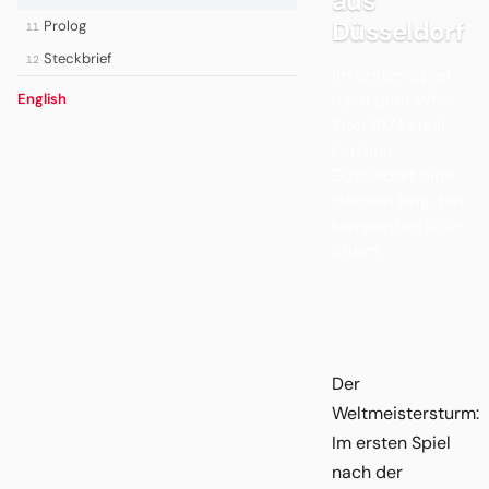
aus
Düsseldorf
Prolog
11
Steckbrief
12
Im ersten Spiel
nach dem WM-
English
Titel 1974 stellt
Fortuna
Düsseldorf eine
Halbzeit lang den
kompletten DFB-
Sturm.
Der
Weltmeistersturm:
Im ersten Spiel
nach der