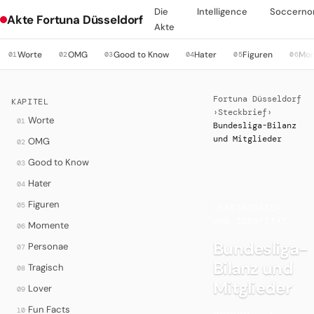
Die
Intelligence
Soccerno
Akte Fortuna Düsseldorf
Akte
Worte
OMG
Good to Know
Hater
Figuren
Mo
01
02
03
04
05
06
Fortuna Düsseldorf
KAPITEL
›
Steckbrief
›
Worte
01
Bundesliga-Bilanz
und Mitglieder
OMG
02
Good to Know
03
Hater
04
·
Figuren
05
VEREINSDATEN
UND IDENTITÄT
Momente
06
Bundesliga-
Personae
07
Bilanz und
Tragisch
08
Mitglieder
Lover
09
Fun Facts
10