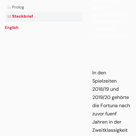
2018/19 und
Prolog
2019/20
11
Bundesliga nach
Steckbrief
12
fuenf Jahren 2.
English
Liga. Ewige
Tabelle Platz 18.
In den
Spielzeiten
2018/19 und
2019/20 gehörte
die Fortuna nach
zuvor fuenf
Jahren in der
Zweitklassigkeit