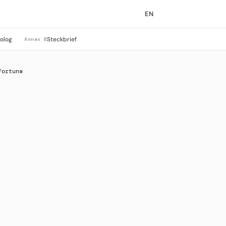
EN
rolog
Steckbrief
Annex B
Fortuna