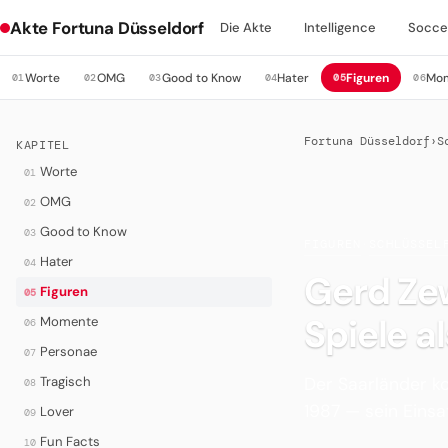
Akte Fortuna Düsseldorf
Die Akte
Intelligence
Socce
Worte
OMG
Good to Know
Hater
Figuren
Mo
01
02
03
04
05
06
Fortuna Düsseldorf
›
S
KAPITEL
Worte
01
OMG
02
Good to Know
03
FIGUREN
·
SCHLÜSSEL
Hater
04
Gerd Ze
Figuren
05
Spiele a
Momente
06
Personae
07
Der Saarländer k
Tragisch
08
1987 — sein Einsa
Lover
09
Fun Facts
10