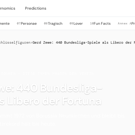
rnomics
Predictions
mente
Personae
Tragisch
Lover
Fun Facts
P
07
08
09
10
Annex A
chlüsselfiguren
›
Gerd Zewe: 440 Bundesliga-Spiele als Libero der 
FIGUREN — DIESE TYPEN PRÄGEN DEN VEREIN
we: 440 Bundesliga-
ls Libero der Fortuna
ommt 1972 von Borussia Neunkirchen und bleibt bis
tzrekord hält bis heute.