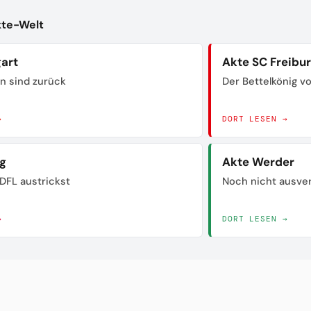
kte-Welt
gart
Akte SC Freibu
n sind zurück
Der Bettelkönig 
→
DORT LESEN →
ig
Akte Werder
DFL austrickst
Noch nicht ausve
→
DORT LESEN →