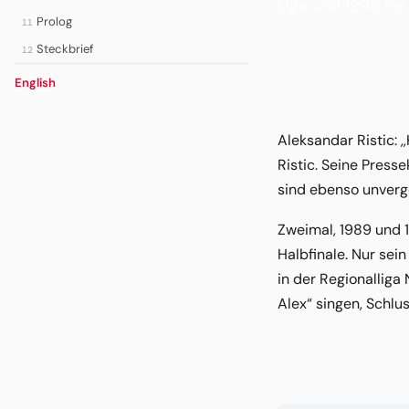
Liga und 1996 ins
Prolog
11
Steckbrief
12
English
Aleksandar Ristic: ,
Ristic. Seine Press
sind ebenso unverge
Zweimal, 1989 und 1
Halbfinale. Nur sei
in der Regionallig
Alex“ singen, Schlus