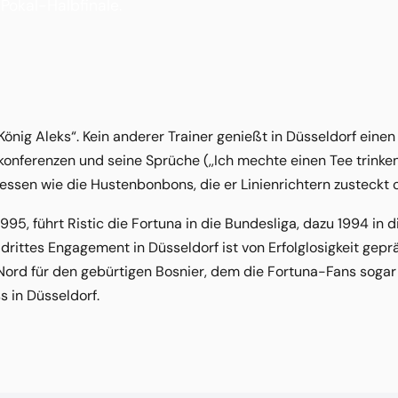
 Pokal-Halbfinale.
,König Aleks“. Kein anderer Trainer genießt in Düsseldorf einen
ekonferenzen und seine Sprüche (,,Ich mechte einen Tee trinken
ssen wie die Hustenbonbons, die er Linienrichtern zusteckt od
995, führt Ristic die Fortuna in die Bundesliga, dazu 1994 in 
n drittes Engagement in Düsseldorf ist von Erfolglosigkeit ge
a Nord für den gebürtigen Bosnier, dem die Fortuna-Fans sog
s in Düsseldorf.