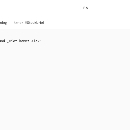
EN
rolog
Steckbrief
Annex B
und „Hier kommt Alex“