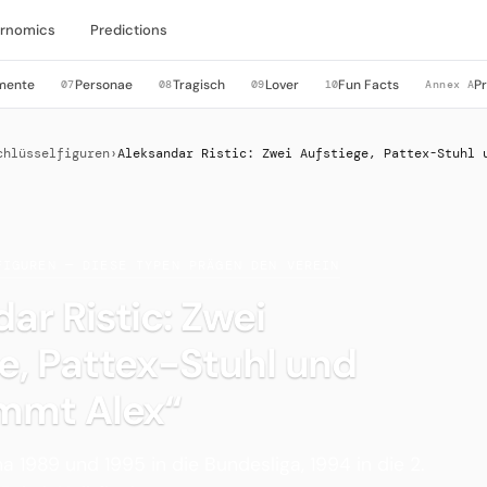
rnomics
Predictions
mente
Personae
Tragisch
Lover
Fun Facts
P
07
08
09
10
Annex A
chlüsselfiguren
›
Aleksandar Ristic: Zwei Aufstiege, Pattex-Stuhl 
FIGUREN — DIESE TYPEN PRÄGEN DEN VEREIN
ar Ristic: Zwei
e, Pattex-Stuhl und
ommt Alex“
na 1989 und 1995 in die Bundesliga, 1994 in die 2.