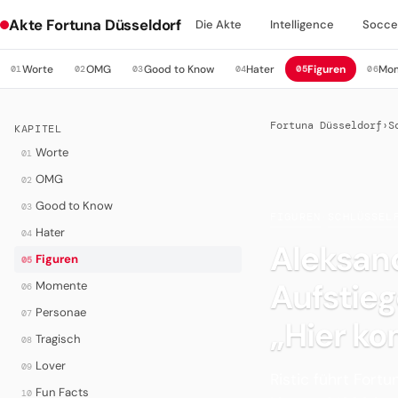
Akte Fortuna Düsseldorf
Die Akte
Intelligence
Socce
Worte
OMG
Good to Know
Hater
Figuren
Mo
01
02
03
04
05
06
Fortuna Düsseldorf
›
S
KAPITEL
Worte
01
OMG
02
Good to Know
03
FIGUREN
·
SCHLÜSSEL
Hater
04
Aleksand
Figuren
05
Aufstieg
Momente
06
Personae
07
„Hier k
Tragisch
08
Lover
09
Ristic führt Fortu
Fun Facts
10