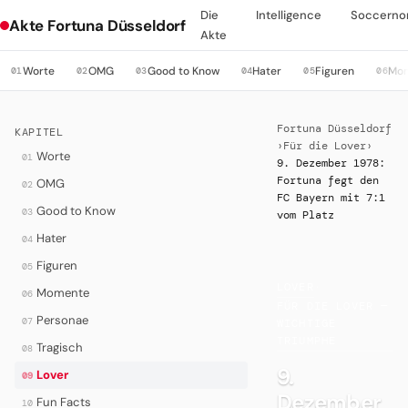
Die
Intelligence
Soccerno
Akte Fortuna Düsseldorf
Akte
Worte
OMG
Good to Know
Hater
Figuren
Mo
01
02
03
04
05
06
Fortuna Düsseldorf
KAPITEL
›
Für die Lover
›
Worte
01
9. Dezember 1978:
Fortuna fegt den
OMG
02
FC Bayern mit 7:1
Good to Know
03
vom Platz
Hater
04
Figuren
05
LOVER
·
Momente
06
FÜR DIE LOVER —
Personae
07
WICHTIGE
TRIUMPHE
Tragisch
08
9.
Lover
09
Dezember
Fun Facts
10