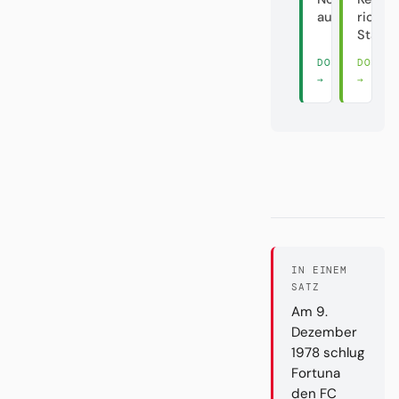
ausverkauft
richti
Stadt?
DORT LESEN
DORT 
→
→
IN EINEM
SATZ
Am 9.
Dezember
1978 schlug
Fortuna
den FC