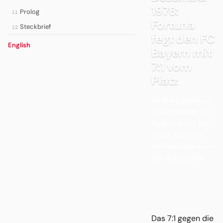
1978:
Prolog
11
Fortuna
Steckbrief
12
fegt den FC
English
Bayern mit
7:1 vom
Platz
Im Rheinstadion
kassierte der FC
Bayern seine bis
heute höchste
Auswärtspleite in
der Bundesliga.
Das 7:1 gegen die