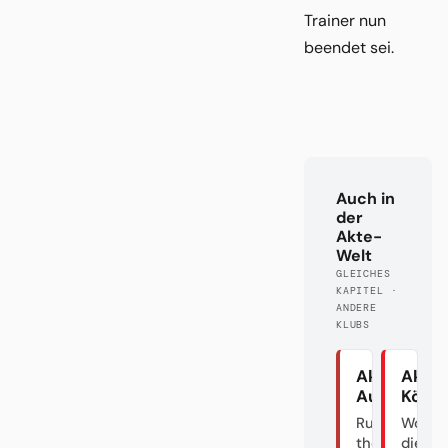
Trainer nun
beendet sei.
Auch in
der
Akte-
Welt
GLEICHES
KAPITEL ·
ANDERE
KLUBS
Akte
Akte
Augsburg
Köln
Rumble in
Wo si
the
die Häl