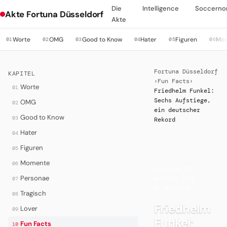
Die
Intelligence
Soccerno
Akte Fortuna Düsseldorf
Akte
Worte
OMG
Good to Know
Hater
Figuren
Mo
01
02
03
04
05
06
Fortuna Düsseldorf
KAPITEL
›
Fun Facts
›
Worte
01
Friedhelm Funkel:
Sechs Aufstiege,
OMG
02
ein deutscher
Good to Know
03
Rekord
Hater
04
Figuren
05
·
Momente
06
FUN FACTS —
Personae
07
WISSEN FÜR
BLOWHARDS
Tragisch
08
Friedhelm
Lover
09
Funkel:
Fun Facts
10