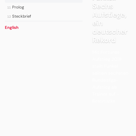
Sechs
Prolog
11
Aufstiege,
Steckbrief
12
ein
English
deutscher
Rekord
Mit Fortunas
Aufstieg 2018
stellt Funkel
seinen sechsten
Bundesliga-
Aufstieg als
Trainer auf –
Bestmarke.