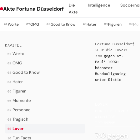
Die
Intelligence
Soccerno
Akte Fortuna Düsseldorf
Akte
Worte
OMG
Good to Know
Hater
Figuren
Mo
01
02
03
04
05
06
Fortuna Düsseldorf
KAPITEL
›
Für die Lover
›
Worte
01
7:0 gegen St.
Pauli 1990:
OMG
02
höchster
Good to Know
03
Bundesligasieg
unter Ristic
Hater
04
Figuren
05
Momente
06
LOVER
·
Personae
07
FÜR DIE LOVER —
WICHTIGE
Tragisch
08
TRIUMPHE
Lover
09
7:0 gegen
Fun Facts
10