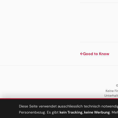
←
Good to Know
©
Keine Fi
Unterhal
Diese Seite verwendet ausschliesslich technisch notwendi
Personenbezug. Es gibt
kein Tracking, keine Werbung
. Me