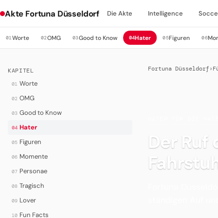
Akte Fortuna Düsseldorf
Die Akte
Intelligence
Socce
Worte
OMG
Good to Know
Hater
Figuren
Mo
01
02
03
04
05
06
Fortuna Düsseldorf
›
F
KAPITEL
Worte
01
OMG
02
Good to Know
03
HATER
·
FÜR DIE HAT
Hater
04
Der Ruf 
Figuren
05
Fahrstu
Momente
06
Personae
07
Fortuna Düsseldor
Tragisch
08
ständigen Auf un
Lover
09
Fun Facts
10