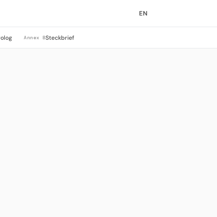
EN
rolog
Steckbrief
Annex B