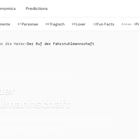
rnomics
Predictions
mente
Personae
Tragisch
Lover
Fun Facts
P
07
08
09
10
Annex A
ür die Hater
›
Der Ruf der Fahrstuhlmannschaft
ER — PEINLICHE KATASTROPHEN
der
hlmannschaft
f gilt im deutschen Fußball als Sinnbild des
d Ab zwischen den Ligen.