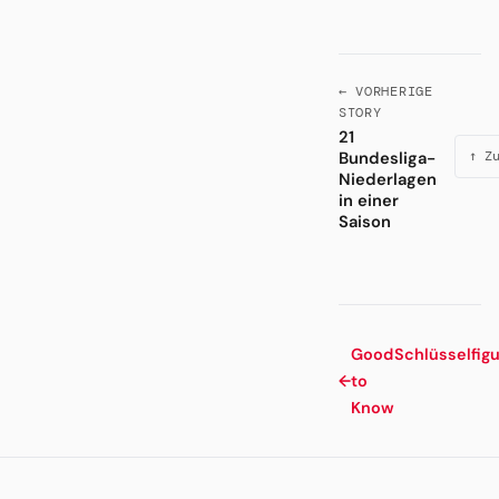
← VORHERIGE
STORY
21
Bundesliga-
↑ Z
Niederlagen
in einer
Saison
Good
Schlüsselfig
←
to
Know