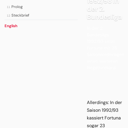
1992/93 in
Prolog
der 2.
11
Bundesliga
Steckbrief
12
English
In der 2.
Bundesliga
1992/93 setzt
Fortuna mit 23
Saisonniederlagen
einen weiteren
Negativrekord.
Allerdings: In der
Saison 1992/93
kassiert Fortuna
sogar 23