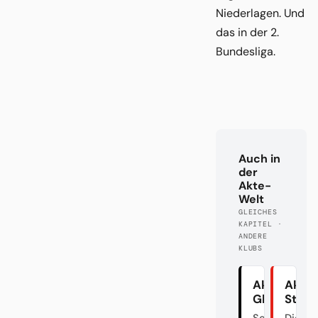
Niederlagen. Und
das in der 2.
Bundesliga.
Auch in
der
Akte-
Welt
GLEICHES
KAPITEL ·
ANDERE
KLUBS
Akte
Akte
Gladbach
Stutt