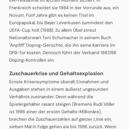
EM-Teilnahme im letzten Moment sichert. In
Frankreich scheidet sie 1984 in der Vorrunde aus, ein
Novum. Fünf Jahre gibt es keinen Titel im
Europapokal, bis Bayer Leverkusen zumindest den
UEFA-Cup holt (1988). Zu allem Übel streut
Nationaltorwart Toni Schumacher in seinem Buch
"Anpfiff" Doping-Gerüchte, die ihn seine Karriere im
DFB-Tor kosten. Dennoch führt der Verband 1987/88
Doping-Kontrollen ein.
Zuschauerkrise und Gehaltsexplosion
Ernste Krisensymptome überall: Einnahmen und
Ausgaben stehen in einem äußerst ungesunden
Verhältnis zueinander. Denn während die
Spielergehälter rasant steigen (Bremens Rudi Völler
ist 1986 einer der ersten Gehalts-Millionäre),
brechen die Zuschauerzahlen auf ganzer Linie ein,
sieben Mal in Folge gehen sie bis 1986 zurück. Wenn