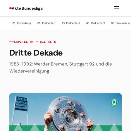
Akte Bundesliga
Gründung
Dekade 1
Dekade 2
Dekade 3
Dekade 4
01
02
03
04
05
KAPITEL 04 — DIE AKTE
Dritte Dekade
1983–1992: Werder Bremen, Stuttgart 92 und die
Wiedervereinigung