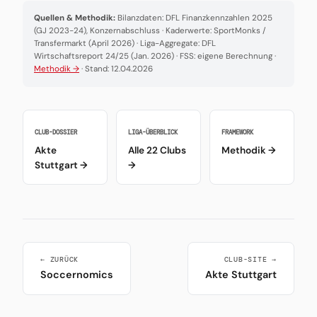
Quellen & Methodik:
Bilanzdaten: DFL Finanzkennzahlen 2025
(GJ 2023-24), Konzernabschluss · Kaderwerte: SportMonks /
Transfermarkt (April 2026) · Liga-Aggregate: DFL
Wirtschaftsreport 24/25 (Jan. 2026) · FSS: eigene Berechnung ·
Methodik →
· Stand: 12.04.2026
CLUB-DOSSIER
LIGA-ÜBERBLICK
FRAMEWORK
Akte
Alle 22 Clubs
Methodik →
Stuttgart →
→
← ZURÜCK
CLUB-SITE →
Soccernomics
Akte Stuttgart