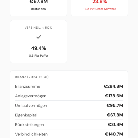
€67.8M
23.8%
Bestanden
-6.2 Pkt unter Schwelle
VERBINDL. < 50%
✓
49.4%
0.6 Pkt Puffer
BILANZ (2024-12-31)
€284.8M
Bilanzsumme
€178.6M
Anlagevermögen
€95.7M
Umlaufvermögen
€67.8M
Eigenkapital
€31.4M
Rückstellungen
€140.7M
Verbindlichkeiten