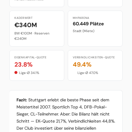
KADERWERT
MHPARENA
60.449 Plätze
€340M
Stadt (Miete)
BW €100M · Reserven
€240M
EIGENKAPITAL-QUOTE
VERBINDLICHKEITEN-QUOTE
23.8%
49.4%
Liga-Ø 34.1%
Liga-Ø 47.0%
Fazit:
Stuttgart erlebt die beste Phase seit dem
Meistertitel 2007. Sportlich Top 4, DFB-Pokal-
Sieger, CL-Teilnehmer. Aber: Die Bilanz hält nicht
Schritt — EK-Quote 21,7%, Verbindlichkeiten 44,8%.
Der Club investiert über seine bilanziellen