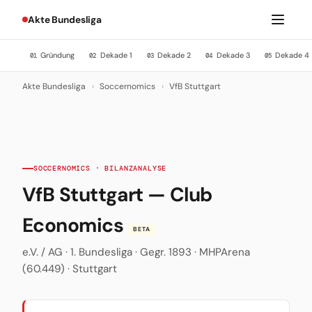
Akte Bundesliga
Gründung
Dekade 1
Dekade 2
Dekade 3
Dekade 4
01
02
03
04
05
Akte Bundesliga
›
Soccernomics
›
VfB Stuttgart
SOCCERNOMICS · BILANZANALYSE
VfB Stuttgart — Club
Economics
BETA
e.V. / AG · 1. Bundesliga · Gegr. 1893 · MHPArena
(60.449) · Stuttgart