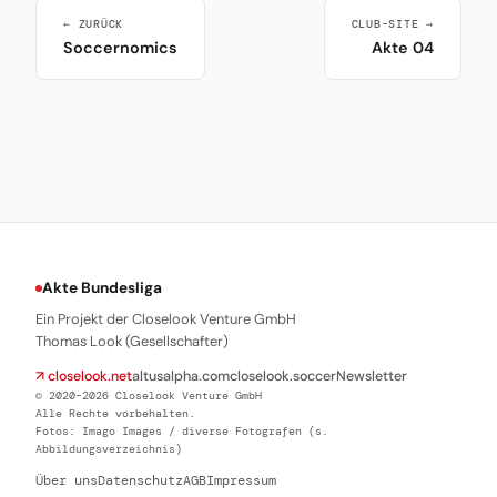
← ZURÜCK
CLUB-SITE →
Soccernomics
Akte 04
Akte Bundesliga
Ein Projekt der Closelook Venture GmbH
Thomas Look (Gesellschafter)
↗ closelook.net
altusalpha.com
closelook.soccer
Newsletter
© 2020–2026 Closelook Venture GmbH
Alle Rechte vorbehalten.
Fotos: Imago Images / diverse Fotografen (s.
Abbildungsverzeichnis)
Über uns
Datenschutz
AGB
Impressum