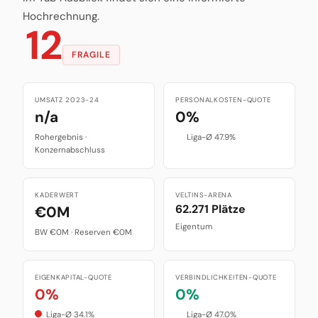
Hochrechnung.
12
FRAGILE
UMSATZ 2023-24
PERSONALKOSTEN-QUOTE
n/a
0%
Rohergebnis ·
Liga-Ø 47.9%
Konzernabschluss
KADERWERT
VELTINS-ARENA
62.271 Plätze
€0M
Eigentum
BW €0M · Reserven €0M
EIGENKAPITAL-QUOTE
VERBINDLICHKEITEN-QUOTE
0%
0%
Liga-Ø 34.1%
Liga-Ø 47.0%