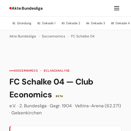
Akte Bundesliga
Gründung
Dekade 1
Dekade 2
Dekade 3
Dekade 4
01
02
03
04
05
Akte Bundesliga
›
Soccernomics
›
FC Schalke 04
SOCCERNOMICS · BILANZANALYSE
FC Schalke 04 — Club
Economics
BETA
e.V. · 2. Bundesliga · Gegr. 1904 · Veltins-Arena (62.271)
· Gelsenkirchen