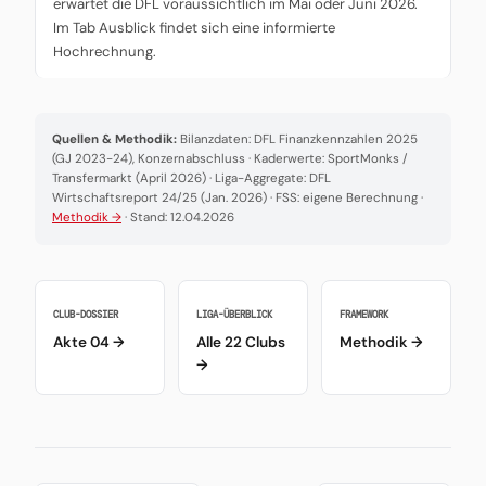
erwartet die DFL voraussichtlich im Mai oder Juni 2026.
Im Tab Ausblick findet sich eine informierte
Hochrechnung.
Quellen & Methodik:
Bilanzdaten: DFL Finanzkennzahlen 2025
(GJ 2023-24), Konzernabschluss · Kaderwerte: SportMonks /
Transfermarkt (April 2026) · Liga-Aggregate: DFL
Wirtschaftsreport 24/25 (Jan. 2026) · FSS: eigene Berechnung ·
Methodik →
· Stand: 12.04.2026
CLUB-DOSSIER
LIGA-ÜBERBLICK
FRAMEWORK
Akte 04 →
Alle 22 Clubs
Methodik →
→