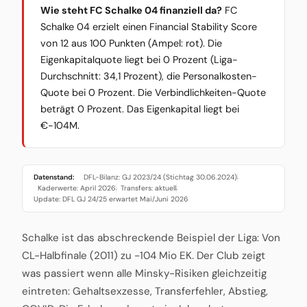
Wie steht FC Schalke 04 finanziell da?
FC
Schalke 04 erzielt einen Financial Stability Score
von 12 aus 100 Punkten (Ampel: rot). Die
Eigenkapitalquote liegt bei 0 Prozent (Liga-
Durchschnitt: 34,1 Prozent), die Personalkosten-
Quote bei 0 Prozent. Die Verbindlichkeiten-Quote
beträgt 0 Prozent. Das Eigenkapital liegt bei
€-104M.
Datenstand:
DFL-Bilanz: GJ 2023/24 (Stichtag 30.06.2024)
·
Kaderwerte: April 2026
Transfers: aktuell
·
·
Update: DFL GJ 24/25 erwartet Mai/Juni 2026
Schalke ist das abschreckende Beispiel der Liga: Von
CL-Halbfinale (2011) zu -104 Mio EK. Der Club zeigt
was passiert wenn alle Minsky-Risiken gleichzeitig
eintreten: Gehaltsexzesse, Transferfehler, Abstieg,