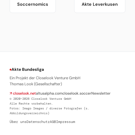
Soccernomics
Akte Leverkusen
Akte Bundesliga
Ein Projekt der Closelook Venture GmbH
Thomas Look (Gesellschafter)
↗ closelook.net
altusalpha.com
closelook.soccer
Newsletter
© 2020–2026 Closelook Venture GmbH
Alle Rechte vorbehalten.
Fotos: Imago Images / diverse Fotografen (s.
Abbildungsverzeichnis)
Über uns
Datenschutz
AGB
Impressum