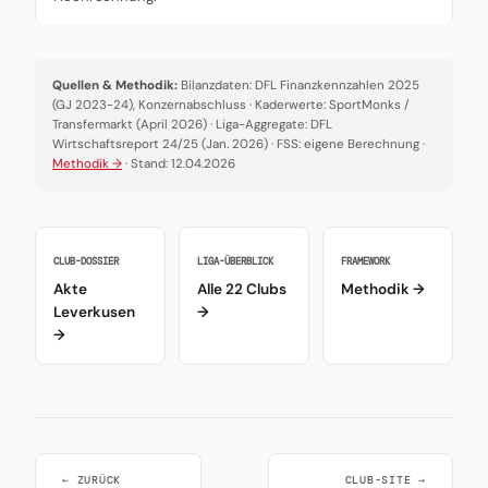
Quellen & Methodik:
Bilanzdaten: DFL Finanzkennzahlen 2025
(GJ 2023-24), Konzernabschluss · Kaderwerte: SportMonks /
Transfermarkt (April 2026) · Liga-Aggregate: DFL
Wirtschaftsreport 24/25 (Jan. 2026) · FSS: eigene Berechnung ·
Methodik →
· Stand: 12.04.2026
CLUB-DOSSIER
LIGA-ÜBERBLICK
FRAMEWORK
Akte
Alle 22 Clubs
Methodik →
Leverkusen
→
→
← ZURÜCK
CLUB-SITE →