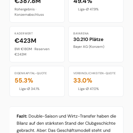
€387.8M
49.4%
Rohergebnis ·
Liga-Ø 47.9%
Konzernabschluss
KADERWERT
BAYARENA
30.210 Plätze
€423M
Bayer AG (Konzern)
BW €180M · Reserven
€243M
EIGENKAPITAL-QUOTE
VERBINDLICHKEITEN-QUOTE
55.3%
33.0%
Liga-Ø 34.1%
Liga-Ø 47.0%
Fazit:
Double-Saison und Wirtz-Transfer haben die
Bilanz auf den stärksten Stand der Clubgeschichte
gebracht. Aber: Das Geschäftsmodell steht und