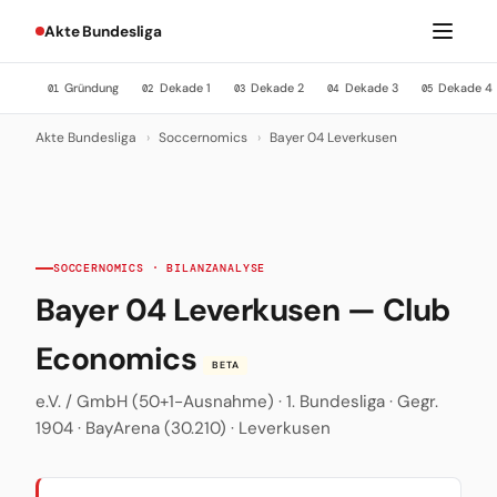
Akte Bundesliga
Gründung
Dekade 1
Dekade 2
Dekade 3
Dekade 4
01
02
03
04
05
Akte Bundesliga
›
Soccernomics
›
Bayer 04 Leverkusen
SOCCERNOMICS · BILANZANALYSE
Bayer 04 Leverkusen — Club
Economics
BETA
e.V. / GmbH (50+1-Ausnahme) · 1. Bundesliga · Gegr.
1904 · BayArena (30.210) · Leverkusen