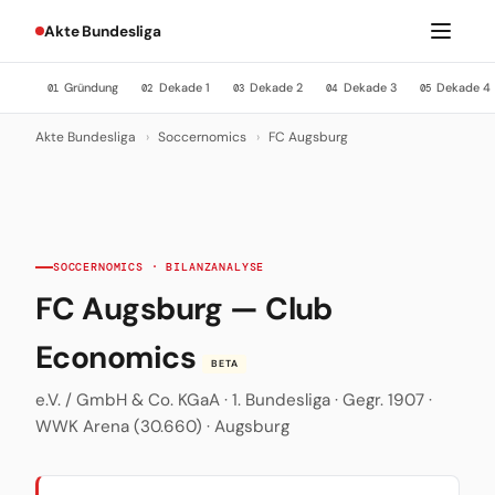
Akte Bundesliga
Gründung
Dekade 1
Dekade 2
Dekade 3
Dekade 4
01
02
03
04
05
Akte Bundesliga
›
Soccernomics
›
FC Augsburg
SOCCERNOMICS · BILANZANALYSE
FC Augsburg — Club
Economics
BETA
e.V. / GmbH & Co. KGaA · 1. Bundesliga · Gegr. 1907 ·
WWK Arena (30.660) · Augsburg